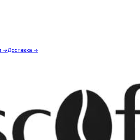
offee Washer
а →
Доставка →