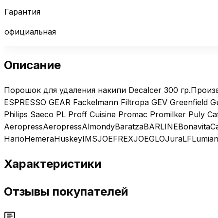
Гарантия
официальная
Описание
Порошок для удаления накипи Decalcer 300 гр.Произв
ESPRESSO GEAR Fackelmann Filtropa GEV Greenfield G
Philips Saeco PL Proff Cuisine Promac Promilker Puly
AeropressAeropressAlmondyBaratzaBARLINEBonavitaCa
HarioHemeraHuskeyIMSJOEFREXJOEGLOJuraLFLumianM
Характеристики
Отзывы покупателей