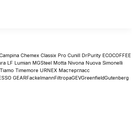
ampina Chemex Classix Pro Cunill DrPurity ECOCOFFEE
a LF Lumian MGSteel Motta Nivona Nuova Simonelli
ien Tiamo Timemore URNEX Мастергласс
SSO GEARFackelmannFiltropaGEVGreenfieldGutenberg