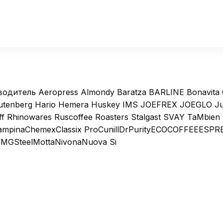
одитель Aeropress Almondy Baratza BARLINE Bonavita C
utenberg Hario Hemera Huskey IMS JOEFREX JOEGLO Jur
 Caff Rhinowares Ruscoffee Roasters Stalgast SVAY TaMb
mpinaChemexClassix ProCunillDrPurityECOCOFFEEESPRE
GSteelMottaNivonaNuova Si