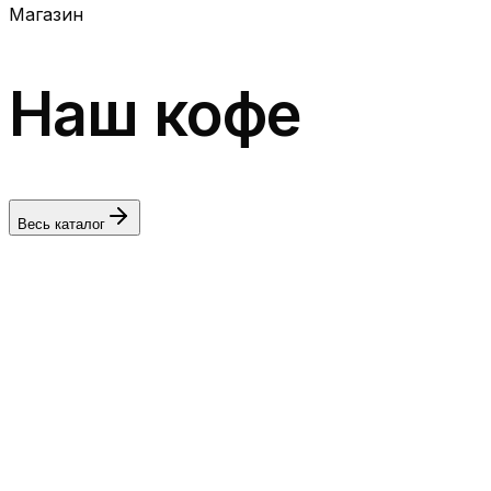
Магазин
Наш кофе
Весь каталог
Espresso'1 (Смесь с Робустой 20%)
250 г
1 кг
В зёрнах
Молотый
680 ₽
Espresso'2 Бразилия Де Бом Госта